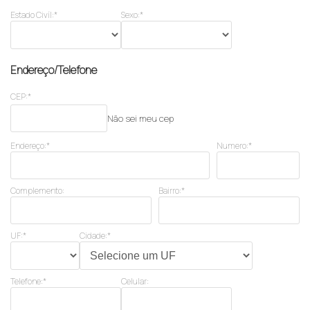
Estado Civíl:*
Sexo:*
Endereço/Telefone
CEP:*
Não sei meu cep
Endereço:*
Numero:*
Complemento:
Bairro:*
UF:*
Cidade:*
Telefone:*
Celular: